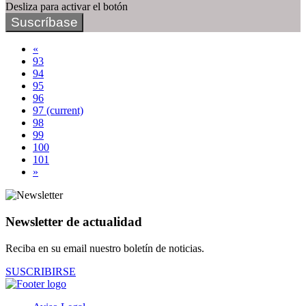
Desliza para activar el botón
Suscríbase
«
93
94
95
96
97
(current)
98
99
100
101
»
Newsletter de actualidad
Reciba en su email nuestro boletín de noticias.
SUSCRIBIRSE