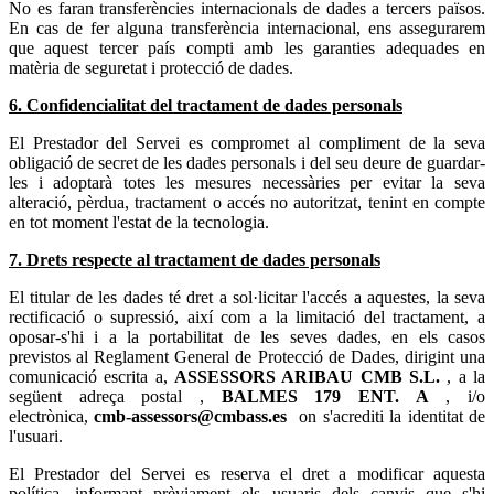
No es faran transferències internacionals de dades a tercers països.
En cas de fer alguna transferència internacional, ens assegurarem
que aquest tercer país compti amb les garanties adequades en
matèria de seguretat i protecció de dades.
6. Confidencialitat del tractament de dades personals
El Prestador del Servei es compromet al compliment de la seva
obligació de secret de les dades personals i del seu deure de guardar-
les i adoptarà totes les mesures necessàries per evitar la seva
alteració, pèrdua, tractament o accés no autoritzat, tenint en compte
en tot moment l'estat de la tecnologia.
7. Drets respecte al tractament de dades personals
El titular de les dades té dret a sol·licitar l'accés a aquestes, la seva
rectificació o supressió, així com a la limitació del tractament, a
oposar-s'hi i a la portabilitat de les seves dades, en els casos
previstos al Reglament General de Protecció de Dades, dirigint una
comunicació escrita a,
, a la
següent adreça postal ,
, i/o
electrònica,
on s'acrediti la identitat de
l'usuari.
El Prestador del Servei es reserva el dret a modificar aquesta
política, informant prèviament els usuaris dels canvis que s'hi