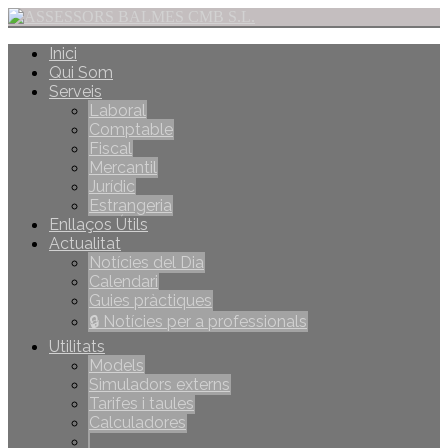
Inici
Qui Som
Serveis
Laboral
Comptable
Fiscal
Mercantil
Jurídic
Estrangeria
Enllaços Útils
Actualitat
Notícies del Dia
Calendari
Guies pràctiques
🔒 Notícies per a professionals
Utilitats
Models
Simuladors externs
Tarifes i taules
Calculadores