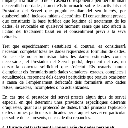
mitjançant la marcació de la casella corresponent a peu del formulari
de recollida de dades, trametre'ls informació sobre les activitats del
Prestador del Servei que puguin resultar del seu interès, per
qualsevol mitjà, inclosos mitjans electrònics. El consentiment prestat,
que constitueix la base jurídica que legitima el tractament de les
dades, és revocable en qualsevol moment, sense que això afecti la
licitud del tractament basat en el consentiment previ a la seva
retirada.
Tret que específicament s'estableixi el contrari, es considerarà
necessari completar totes les dades requerides al formulari de dades.
En cas de no subministrar totes les dades estimades com a
necessàries, el Prestador del Servei podrà, depenent del cas, no
cursar la concreta sol·licitud que s'efectuï. Els usuaris hauran
d'emplenar els formularis amb dades vertaderes, exactes, completes i
actualitzades, responent dels danys i perjudicis que pogués ocasionar
a causa de l'emplenament defectuós dels formularis amb dades
falses, inexactes, incompletes o no actualitzades.
En cas que el prestador del servei prestés algun tipus de servei
especial en què determini unes previsions específiques diferents
d’aquestes, quant a la protecció de dades, tindrà primacia l'aplicació
de les normes particulars indicades per a aquest servei en particular
per sobre de les presents, en cas de discrepàncies.
4. Durada del tractament i conservació de dades personals